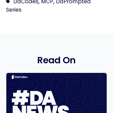
,
,
DaCodes
MCP
DaPrompted
Series
Read On